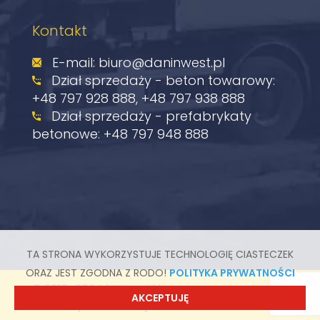
Kontakt
E-mail:
biuro@daninwest.pl
Dział sprzedaży - beton towarowy:
+48 797 928 888
,
+48 797 938 888
Dział sprzedaży - prefabrykaty
betonowe:
+48 797 948 888
TA STRONA WYKORZYSTUJE TECHNOLOGIĘ CIASTECZEK
ORAZ JEST ZGODNA Z RODO!
POLITYKA PRYWATNOŚCI
© 2018-2024 | Wszystkie prawa zastrzeżone
AKCEPTUJĘ
Realizacja
Rekurencja.com