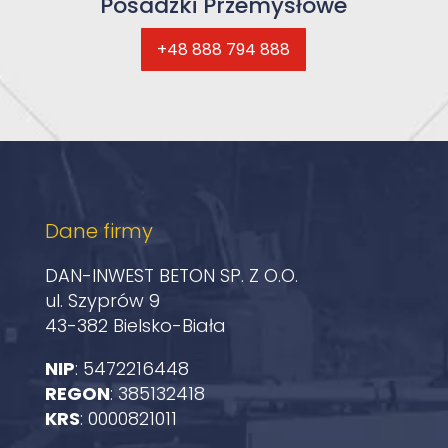
Posadzki Przemysłowe
+48 888 794 888
Dane firmy
DAN-INWEST BETON SP. Z O.O.
ul. Szyprów 9
43-382 Bielsko-Biała
NIP
: 5472216448
REGON
: 385132418
KRS
: 0000821011