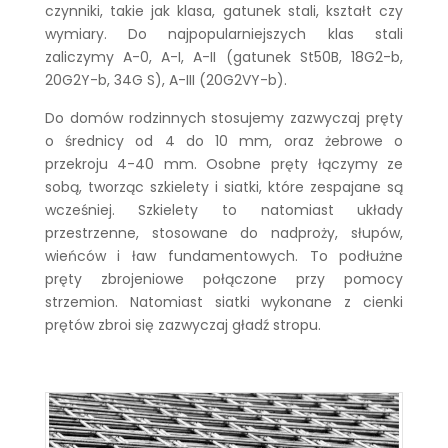
czynniki, takie jak klasa, gatunek stali, kształt czy
wymiary. Do najpopularniejszych klas stali
zaliczymy A-0, A-I, A-II (gatunek St50B, 18G2-b,
20G2Y-b, 34G S), A-III (20G2VY-b).
Do domów rodzinnych stosujemy zazwyczaj pręty
o średnicy od 4 do 10 mm, oraz żebrowe o
przekroju 4-40 mm. Osobne pręty łączymy ze
sobą, tworząc szkielety i siatki, które zespajane są
wcześniej. Szkielety to natomiast układy
przestrzenne, stosowane do nadproży, słupów,
wieńców i ław fundamentowych. To podłużne
pręty zbrojeniowe połączone przy pomocy
strzemion. Natomiast siatki wykonane z cienki
prętów zbroi się zazwyczaj gładź stropu.