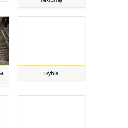
reklamę
5M
Dyble