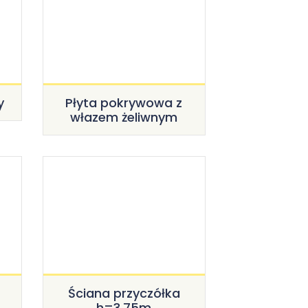
y
Płyta pokrywowa z
włazem żeliwnym
Ściana przyczółka
h=3,75m