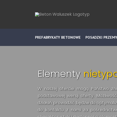
PREFABRYKATY BETONOWE
POSADZKI PRZEM
Elementy
nietyp
W naszej ofercie mogą Państwo zna
podstawowej wersji oferty. Możliwo
działań prowadzić będzie do optymali
do kontaktu z nami za pośrednictwe
charakterystyki i dostępności elemen