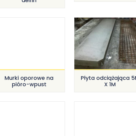
delfin
Murki oporowe na
Płyta odciążająca 
pióro-wpust
X 1M