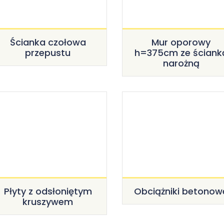
Ścianka czołowa
Mur oporowy
przepustu
h=375cm ze ściank
narożną
Płyty z odsłoniętym
Obciążniki betonow
kruszywem