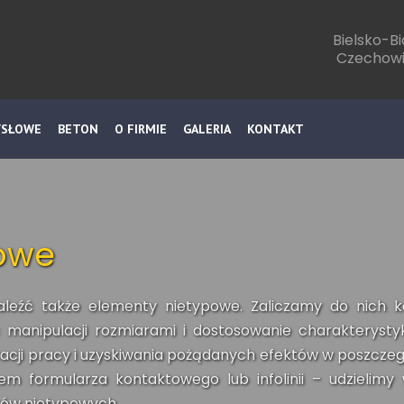
Bielsko-Bi
Czechowi
YSŁOWE
BETON
O FIRMIE
GALERIA
KONTAKT
owe
leźć także elementy nietypowe. Zaliczamy do nich ko
ść manipulacji rozmiarami i dostosowanie charakterys
zacji pracy i uzyskiwania pożądanych efektów w poszcz
m formularza kontaktowego lub infolinii – udzielimy
tów nietypowych.