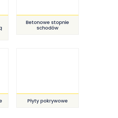
Betonowe stopnie
ą
schodów
e
Płyty pokrywowe