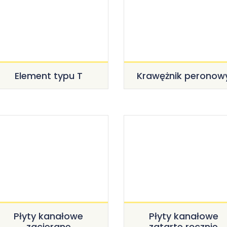
Element typu T
Krawężnik peronow
Płyty kanałowe
Płyty kanałowe
zacierane
zatarte ręcznie