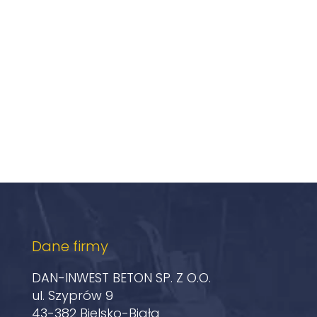
Dane firmy
DAN-INWEST BETON SP. Z O.O.
ul. Szyprów 9
43-382 Bielsko-Biała