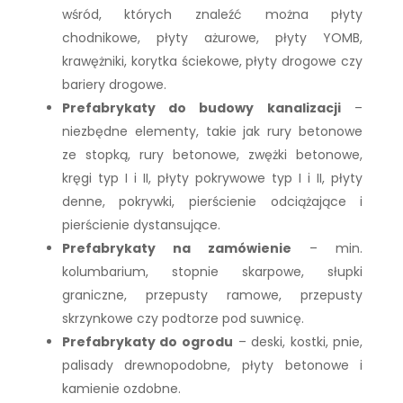
wśród, których znaleźć można płyty
chodnikowe, płyty ażurowe, płyty YOMB,
krawężniki, korytka ściekowe, płyty drogowe czy
bariery drogowe.
Prefabrykaty do budowy kanalizacji
–
niezbędne elementy, takie jak rury betonowe
ze stopką, rury betonowe, zwężki betonowe,
kręgi typ I i II, płyty pokrywowe typ I i II, płyty
denne, pokrywki, pierścienie odciążające i
pierścienie dystansujące.
Prefabrykaty na zamówienie
– min.
kolumbarium, stopnie skarpowe, słupki
graniczne, przepusty ramowe, przepusty
skrzynkowe czy podtorze pod suwnicę.
Prefabrykaty do ogrodu
– deski, kostki, pnie,
palisady drewnopodobne, płyty betonowe i
kamienie ozdobne.