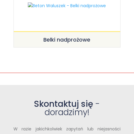
Belki nadprożowe
Skontaktuj się
-
doradzimy!
W razie jakichkolwiek zapytań lub niejasności