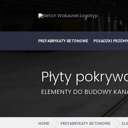
PREFABRYKATY BETONOWE
POSADZKI PRZEM
Płyty pokry
ELEMENTY DO BUDOWY KANA
HOME
PREFABRYKATY BETONOWE
EL