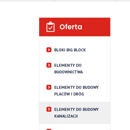
Oferta
BLOKI BIG BLOCK
ELEMENTY DO
BUDOWNICTWA
ELEMENTY DO BUDOWY
PLACÓW I DRÓG
ELEMENTY DO BUDOWY
KANALIZACJI