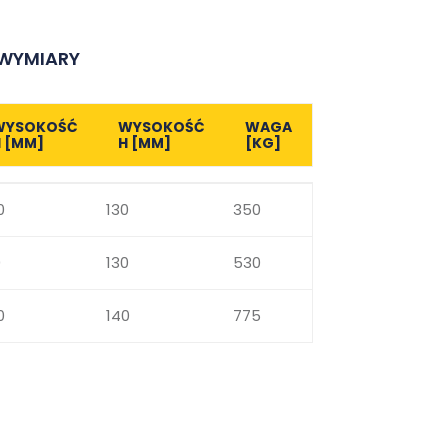
 WYMIARY
WYSOKOŚĆ
WYSOKOŚĆ
WAGA
 [MM]
H [MM]
[KG]
WYSOKOŚĆ
WYSOKOŚĆ
WAGA
 [MM]
H [MM]
[KG]
0
130
350
0
130
530
0
140
775