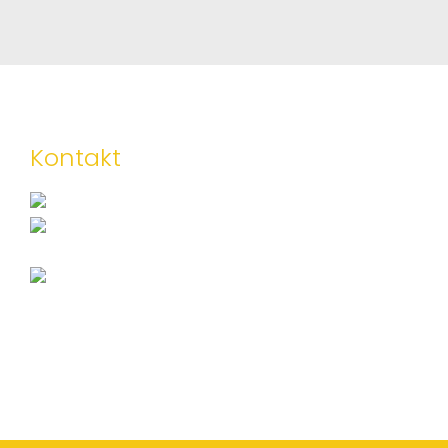
Kontakt
E-mail:
biuro@daninwest.pl
Dział sprzedaży - beton towarowy:
+48 797 928 888
,
+48 797 938 888
Dział sprzedaży - prefabrykaty
betonowe:
+48 797 948 888