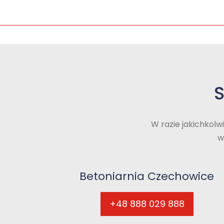
S
W razie jakichkol
w
Betoniarnia Czechowice
+48 888 029 888