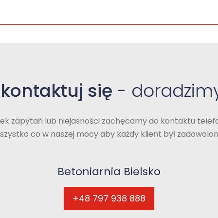
kontaktuj się
- doradzim
wiek zapytań lub niejasności zachęcamy do kontaktu telef
szystko co w naszej mocy aby każdy klient był zadowolon
Betoniarnia Bielsko
+48 797 938 888