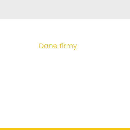
Dane firmy
DAN-INWEST BETON SP. Z O.O.
ul. Szyprów 9
43-382 Bielsko-Biała
NIP
: 5472216448
REGON
: 385132418
KRS
: 0000821011