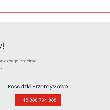
y!
onicznego. Zrobimy
y.
Posadzki Przemysłowe
+48 888 794 888