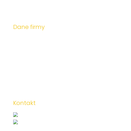
Dane firmy
DAN-INWEST BETON SP. Z O.O.
ul. Szyprów 9
43-382 Bielsko-Biała
NIP
: 5472216448
REGON
: 385132418
KRS
: 0000821011
Kontakt
E-mail:
biuro@daninwest.pl
Dział sprzedaży - beton
towarowy: