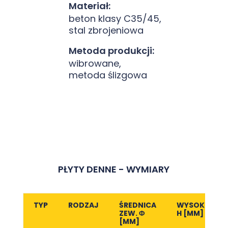
Materiał:
beton klasy C35/45,
stal zbrojeniowa
Metoda produkcji:
wibrowane,
metoda ślizgowa
PŁYTY DENNE - WYMIARY
TYP
RODZAJ
ŚREDNICA
WYSOKOŚĆ
ZEW. Φ
H [MM]
[MM]