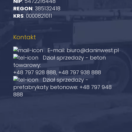
NIP
: 5472216448
REGON
: 385132418
KRS
: 0000821011
Kontakt
E-mail:
biuro@daninwest.pl
Dział sprzedaży - beton
towarowy:
+48 797 928 888
,
+48 797 938 888
Dział sprzedaży -
prefabrykaty betonowe:
+48 797 948
888