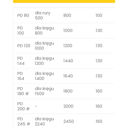
TYP
RODZAJ
ŚREDNICA
WYSOKOŚĆ
dla rury
ZEW. Φ
H [MM]
PD 80
800
100
500
[MM]
PD
dla kręgu
1000
130
100
800
dla kręgu
PD 120
1200
130
1000
PD
dla kręgu
1440
130
144
1200
PD
dla kręgu
1640
130
164
1400
PD
dla kręgu
1800
160
180 #
1500
PD
-
2000
160
200 #
PD
dla kręgu
2450
160
245 #
2240