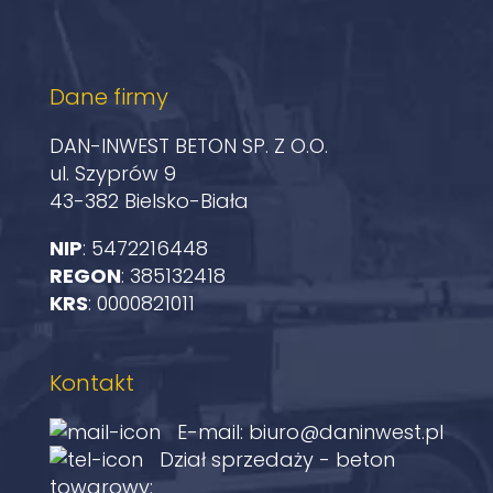
Dane firmy
DAN-INWEST BETON SP. Z O.O.
ul. Szyprów 9
43-382 Bielsko-Biała
NIP
: 5472216448
REGON
: 385132418
KRS
: 0000821011
Kontakt
E-mail:
biuro@daninwest.pl
Dział sprzedaży - beton
towarowy: