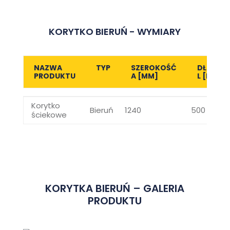
KORYTKO BIERUŃ - WYMIARY
NAZWA
TYP
SZEROKOŚĆ
DŁUGOŚ
PRODUKTU
A [MM]
L [MM]
NAZWA
TYP
SZEROKOŚĆ
DŁUGOŚ
Korytko
PRODUKTU
A [MM]
L [MM]
Bieruń
1240
500
ściekowe
KORYTKA BIERUŃ – GALERIA
PRODUKTU