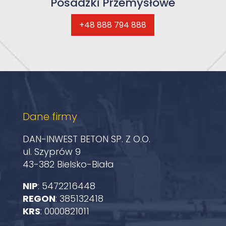
Posadzki Przemysłowe
+48 888 794 888
Dane firmy
DAN-INWEST BETON SP. Z O.O.
ul. Szyprów 9
43-382 Bielsko-Biała
NIP
: 5472216448
REGON
: 385132418
KRS
: 0000821011