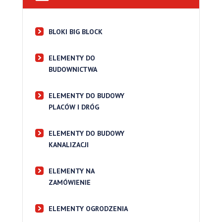
BLOKI BIG BLOCK
ELEMENTY DO
BUDOWNICTWA
ELEMENTY DO BUDOWY
PLACÓW I DRÓG
ELEMENTY DO BUDOWY
KANALIZACJI
ELEMENTY NA
ZAMÓWIENIE
ELEMENTY OGRODZENIA