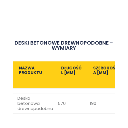
DESKI BETONOWE DREWNOPODOBNE -
WYMIARY
NAZWA
DŁUGOŚĆ
SZEROKOŚĆ
PRODUKTU
L [MM]
A [MM]
NAZWA
DŁUGOŚĆ
SZEROKOŚĆ
Deska
PRODUKTU
L [MM]
A [MM]
betonowa
570
190
drewnopodobna