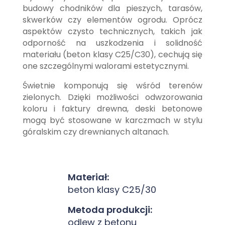
budowy chodników dla pieszych, tarasów,
skwerków czy elementów ogrodu. Oprócz
aspektów czysto technicznych, takich jak
odporność na uszkodzenia i solidność
materiału (beton klasy C25/C30), cechują się
one szczególnymi walorami estetycznymi.
Świetnie komponują się wśród terenów
zielonych. Dzięki możliwości odwzorowania
koloru i faktury drewna, deski betonowe
mogą być stosowane w karczmach w stylu
góralskim czy drewnianych altanach.
Materiał:
beton klasy C25/30
Metoda produkcji:
odlew z betonu